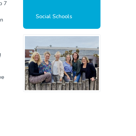
p 7
Social Schools
en
!
we