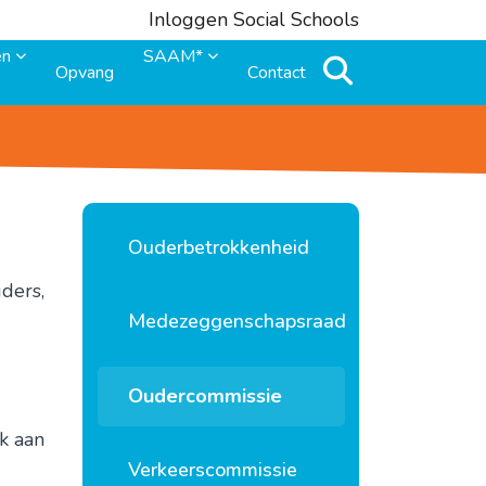
Inloggen Social Schools
en
SAAM*
Opvang
Contact
Ouderbetrokkenheid
ders,
Medezeggenschapsraad
Oudercommissie
k aan
Verkeerscommissie