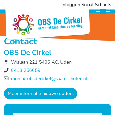
Inloggen Social Schools
Onderwijs
Contact
Ouderbetrokkenheid
OBS De Cirkel
Kennismaken
Wislaan 221 5406 AC, Uden
0413 256659
Opvang
directie.obsdecirkel@saamscholen.nl
Meer informatie nieuwe ouders
SAAM*
Contact